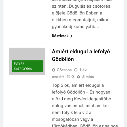
szinten. Dugulás és csőtörés
előjele Gödöllőn Ebben a
cikkben megmutatjuk, mikor
gyanakodj komolyabb…
Részletek
Amiért eldugul a lefolyó
Gödöllőn
EGYÉB
KATEGÓRIA
CScsaba
1 év
ezelőtt
0
5 mins
Top 5 ok, amiért eldugul a
lefolyó Gödöllőn – És hogyan
előzd meg Kevés idegesítőbb
dolog van annál, mint amikor
nem folyik le a víz a
mosogatóban vagy a
fürdőkádban. Gödöllőn ez sajnos