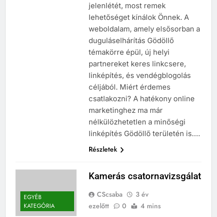
jelenlétét, most remek
lehetőséget kínálok Önnek. A
weboldalam, amely elsősorban a
duguláselhárítás Gödöllő
témakörre épül, új helyi
partnereket keres linkcsere,
linképítés, és vendégblogolás
céljából. Miért érdemes
csatlakozni? A hatékony online
marketinghez ma már
nélkülözhetetlen a minőségi
linképítés Gödöllő területén is….
Részletek
Kamerás csatornavizsgálat
CScsaba
3 év
EGYÉB
ezelőtt
0
4 mins
KATEGÓRIA