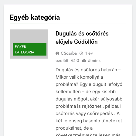
Egyéb kategória
Dugulás és csőtörés
előjele Gödöllőn
EGYÉB
KATEGÓRIA
CScsaba
1 év
ezelőtt
0
5 mins
Dugulás és csőtörés határán –
Mikor válik komollyá a
probléma? Egy eldugult lefolyó
kellemetlen – de egy kisebb
dugulás mögött akár súlyosabb
probléma is rejtőzhet , például
csőtörés vagy csőrepedés . A
két jelenség hasonló tüneteket
produkálhat, de a
következmények teljesen más