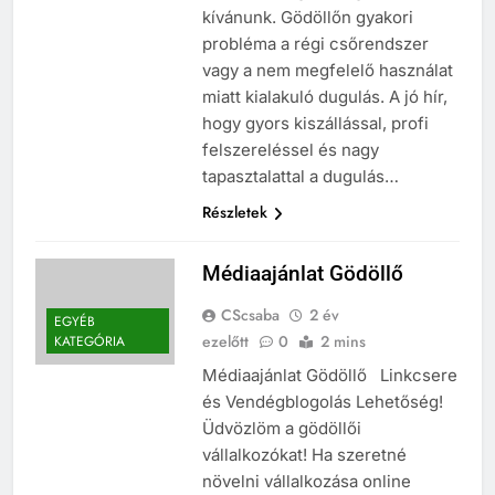
kívánunk. Gödöllőn gyakori
probléma a régi csőrendszer
vagy a nem megfelelő használat
miatt kialakuló dugulás. A jó hír,
hogy gyors kiszállással, profi
felszereléssel és nagy
tapasztalattal a dugulás…
Részletek
Médiaajánlat Gödöllő
CScsaba
2 év
EGYÉB
ezelőtt
0
2 mins
KATEGÓRIA
Médiaajánlat Gödöllő Linkcsere
és Vendégblogolás Lehetőség!
Üdvözlöm a gödöllői
vállalkozókat! Ha szeretné
növelni vállalkozása online