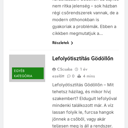
nem ritka jelenség – sok házban
régi csőrendszerek vannak, de a
modern otthonokban is
gyakoriak a problémák. Ebben a
cikkben megmutatjuk a…
Részletek
Lefolyótisztítás Gödöllőn
CScsaba
1 év
EGYÉB
ezelőtt
0
4 mins
KATEGÓRIA
Lefolyótisztítás Gödöllőn – Mit
tehetsz házilag, és mikor hívj
szakembert? Eldugult lefolyóval
mindenki találkozott már. A víz
lassan folyik le, furcsa hangok
jönnek a csőből, vagy akár
teljesen meg is áll a rendszer.