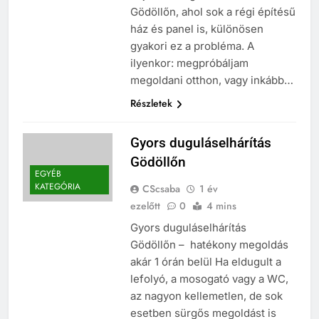
Gödöllőn, ahol sok a régi építésű
ház és panel is, különösen
gyakori ez a probléma. A
ilyenkor: megpróbáljam
megoldani otthon, vagy inkább…
Részletek
Gyors duguláselhárítás
Gödöllőn
EGYÉB
KATEGÓRIA
CScsaba
1 év
ezelőtt
0
4 mins
Gyors duguláselhárítás
Gödöllőn – hatékony megoldás
akár 1 órán belül Ha eldugult a
lefolyó, a mosogató vagy a WC,
az nagyon kellemetlen, de sok
esetben sürgős megoldást is